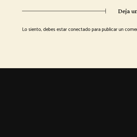
Deja u
Lo siento, debes estar
conectado
para publicar un comen